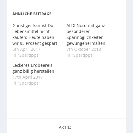
ÄHNLICHE BEITRÄGE
Günstiger kannst Du
ALDI Nord mit ganz
Lebensmittel nicht
besonderen
kaufen: Heute haben
Sparmöglichkeiten –
wir 95 Prozent gespart
gewungenermaßen
5th April 2017
7th Oktober 2018
In "Spartipps"
In "Spartipps"
Leckeres Erdbeereis
ganz billig herstellen
17th April 2017
In "Spartipps"
AKTIE: