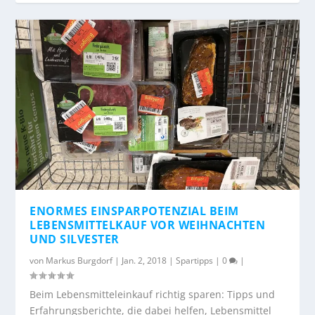
ENORMES EINSPARPOTENZIAL BEIM
LEBENSMITTELKAUF VOR WEIHNACHTEN
UND SILVESTER
von
Markus Burgdorf
|
Jan. 2, 2018
|
Spartipps
|
0
|
Beim Lebensmitteleinkauf richtig sparen: Tipps und
Erfahrungsberichte, die dabei helfen, Lebensmittel