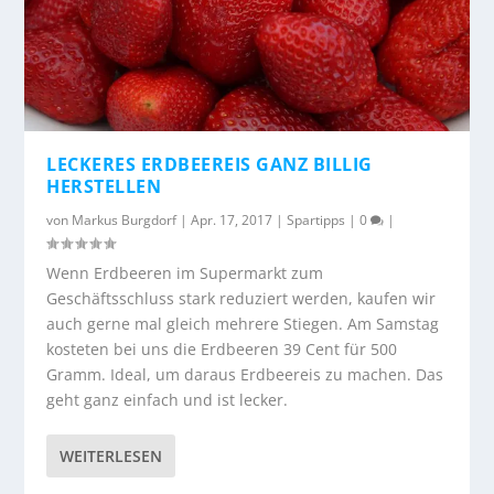
LECKERES ERDBEEREIS GANZ BILLIG
HERSTELLEN
von
Markus Burgdorf
|
Apr. 17, 2017
|
Spartipps
|
0
|
Wenn Erdbeeren im Supermarkt zum
Geschäftsschluss stark reduziert werden, kaufen wir
auch gerne mal gleich mehrere Stiegen. Am Samstag
kosteten bei uns die Erdbeeren 39 Cent für 500
Gramm. Ideal, um daraus Erdbeereis zu machen. Das
geht ganz einfach und ist lecker.
WEITERLESEN