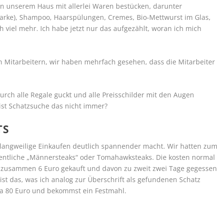
in unserem Haus mit allerlei Waren bestücken, darunter
arke), Shampoo, Haarspülungen, Cremes, Bio-Mettwurst im Glas,
viel mehr. Ich habe jetzt nur das aufgezählt, woran ich mich
n Mitarbeitern, wir haben mehrfach gesehen, dass die Mitarbeiter
.
urch alle Regale guckt und alle Preisschilder mit den Augen
 ist Schatzsuche das nicht immer?
TS
ch langweilige Einkaufen deutlich spannender macht. Wir hatten zu
dentliche „Männersteaks“ oder Tomahawksteaks. Die kosten normal
ür zusammen 6 Euro gekauft und davon zu zweit zwei Tage gegessen
st das, was ich analog zur Überschrift als gefundenen Schatz
wa 80 Euro und bekommst ein Festmahl.