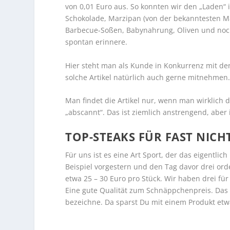
von 0,01 Euro aus. So konnten wir den „Laden“ 
Schokolade, Marzipan (von der bekanntesten M
Barbecue-Soßen, Babynahrung, Oliven und noch 
spontan erinnere.
Hier steht man als Kunde in Konkurrenz mit de
solche Artikel natürlich auch gerne mitnehmen
Man findet die Artikel nur, wenn man wirklich d
„abscannt“. Das ist ziemlich anstrengend, aber
TOP-STEAKS FÜR FAST NICH
Für uns ist es eine Art Sport, der das eigentli
Beispiel vorgestern und den Tag davor drei or
etwa 25 – 30 Euro pro Stück. Wir haben drei f
Eine gute Qualität zum Schnäppchenpreis. Das i
bezeichne. Da sparst Du mit einem Produkt et
…